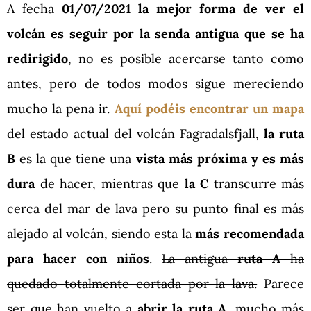
A fecha
01/07/2021
la mejor forma de ver el
volcán es seguir por la senda antigua que se ha
redirigido
, no es posible acercarse tanto como
antes, pero de todos modos sigue mereciendo
mucho la pena ir.
Aquí podéis encontrar un mapa
del estado actual del volcán Fagradalsfjall,
la ruta
B
es la que tiene una
vista más próxima y es más
dura
de hacer, mientras que
la C
transcurre más
cerca del mar de lava pero su punto final es más
alejado al volcán, siendo esta la
más recomendada
para hacer con niños
.
La antigua
ruta A
ha
quedado totalmente cortada por la lava.
Parece
ser que han vuelto a
abrir la ruta A
, mucho más