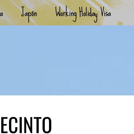
ia
Japón
Working Holiday Visa
ECINTO