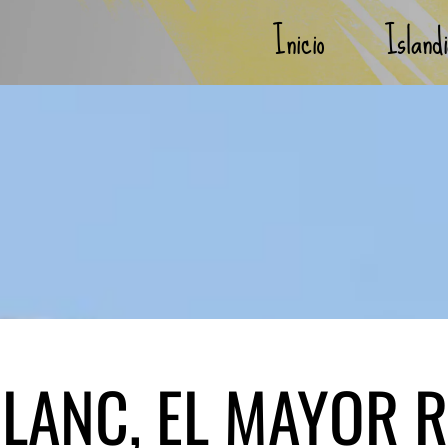
Inicio
Island
LANC, EL MAYOR R