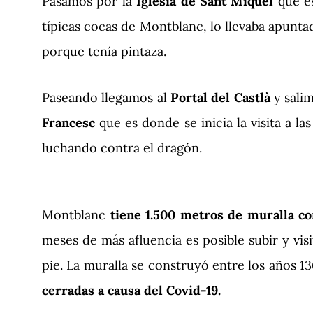
Pasamos por la
Iglesia de Sant Miquel
que es
típicas cocas de Montblanc, lo llevaba apunt
porque tenía pintaza.
Paseando llegamos al
Portal del Castlà
y sali
Francesc
que es donde se inicia la visita a l
luchando contra el dragón.
Montblanc
tiene 1.500 metros de muralla co
meses de más afluencia es posible subir y vis
pie. La muralla se construyó entre los años 1
cerradas a causa del Covid-19.